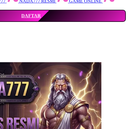
77
NADA777 RESMI
GAME ONLINE
DAFTAR