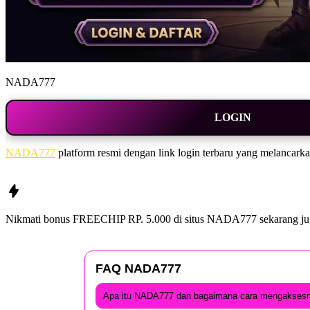
NADA777
LOGIN
NADA777
platform resmi dengan link login terbaru yang melancarka
Nikmati bonus FREECHIP RP. 5.000 di situs
NADA777
sekarang ju
FAQ NADA777
Apa itu NADA777 dan bagaimana cara mengakses