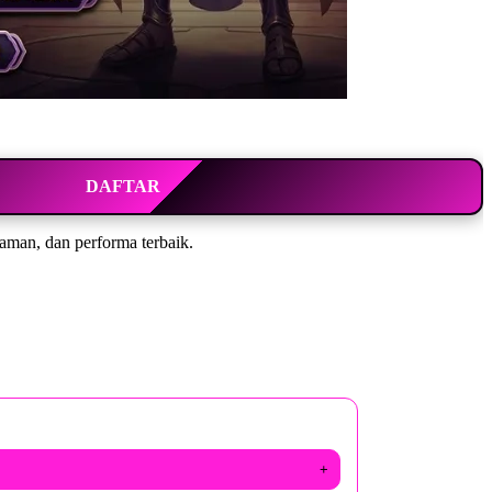
DAFTAR
 aman, dan performa terbaik.
+